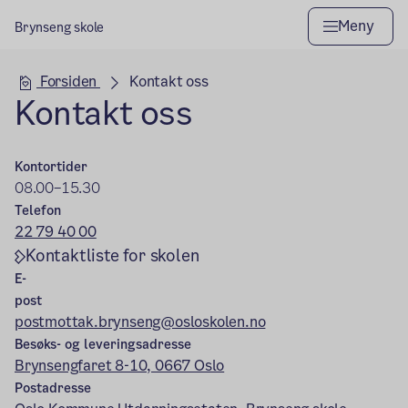
Meny
Brynseng skole
Hovedseksjon
Forsiden
Kontakt oss
Kontakt oss
Kontortider
08.00–15.30
Telefon
22 79 40 00
Kontaktliste for skolen
E-
post
postmottak.brynseng@osloskolen.no
Besøks- og leveringsadresse
Brynsengfaret 8-10, 0667 Oslo
Postadresse