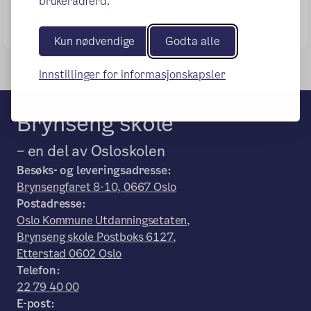
brukeradferd.
Ledelse og ansatte
Kun nødvendige
Godta alle
Innstillinger for informasjonskapsler
Brynseng skole
– en del av Osloskolen
Besøks- og leveringsadresse:
Brynsengfaret 8-10, 0667 Oslo
Postadresse:
Oslo Kommune Utdanningsetaten,
Brynseng skole Postboks 6127,
Etterstad 0602 Oslo
Telefon:
22 79 40 00
E-post: