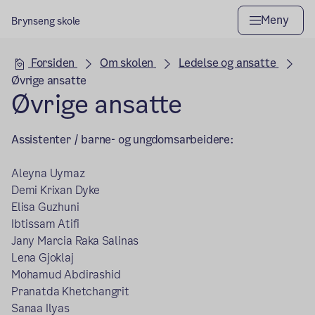
Meny
Brynseng skole
Hovedseksjon
Forsiden
Om skolen
Ledelse og ansatte
Øvrige ansatte
Øvrige ansatte
A
ssistenter / barne- og ungdomsarbeidere:
Aleyna Uymaz
Demi Krixan Dyke
Elisa Guzhuni
Ibtissam Atifi
Jany Marcia Raka Salinas
Lena Gjoklaj
Mohamud Abdirashid
Pranatda Khetchangrit
Sanaa Ilyas