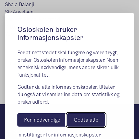
Shala Balanji
Siv Angelsen
Vebjørn Rindal Krogstad
Viktor Bugten
Osloskolen bruker
Yusra Ahmed Siyad
informasjonskapsler
For at nettstedet skal fungere og være trygt,
bruker Osloskolen informasjonskapsler. Noen
Publisert:
09.10.2019
Endret:
22.06.2026
er teknisk nødvendige, mens andre sikrer ulik
funksjonalitet.
Godtar du alle informasjonskapsler, tillater
du også at vi samler inn data om statistikk og
brukeradferd.
Brynseng skole
Kun nødvendige
Godta alle
– en del av Osloskolen
Innstillinger for informasjonskapsler