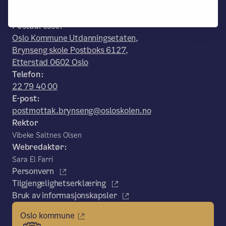
Besøks- og leveringsadresse:
Brynsengfaret 8-10, 0667 Oslo
Postadresse:
Oslo Kommune Utdanningsetaten,
Brynseng skole Postboks 6127,
Etterstad 0602 Oslo
Telefon:
22 79 40 00
E-post:
postmottak.brynseng@osloskolen.no
Rektor
Vibeke Saltnes Olsen
Webredaktør:
Sara El Farri
Personvern
Tilgjengelighetserklæring
Bruk av informasjonskapsler
Oslo kommune